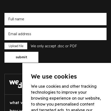
Type here
Type here
We only accept .doc or PDF
Type here
submit
We use cookies
We use cookies and other tracking
technologies to improve your
browsing experience on our website,
what we do
who we are
to show you personalised content
and targeted ads, to analyse our
how well we do it
vacancies